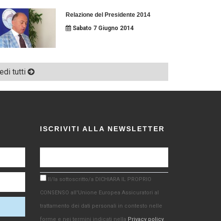
Relazione del Presidente 2014
Sabato 7 Giugno 2014
edi tutti
ISCRIVITI ALLA NEWSLETTER
Il/la sottoscritto/a DICHIARA IL PROPRIO
CONSENSO all'Unione Europea Assicuratori al
trattamento dei dati personali in contesto nelle
forme e nei termini indicati nella
Privacy policy
.