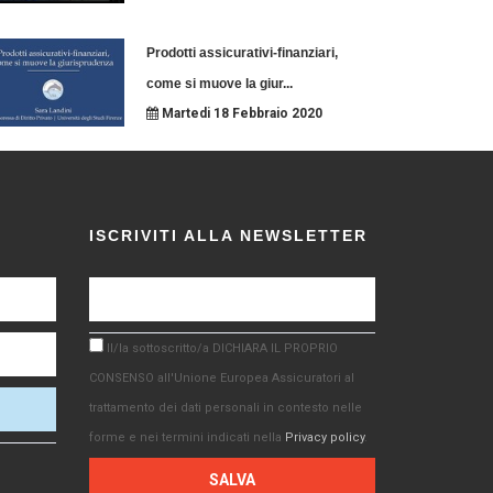
Prodotti assicurativi-finanziari,
come si muove la giur
...
Martedi 18 Febbraio 2020
ISCRIVITI ALLA NEWSLETTER
Il/la sottoscritto/a DICHIARA IL PROPRIO
CONSENSO all'Unione Europea Assicuratori al
trattamento dei dati personali in contesto nelle
forme e nei termini indicati nella
Privacy policy
.