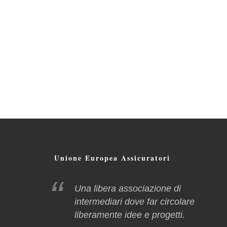
Unione Europea Assicuratori
Una libera associazione di
intermediari dove far circolare
liberamente idee e progetti.