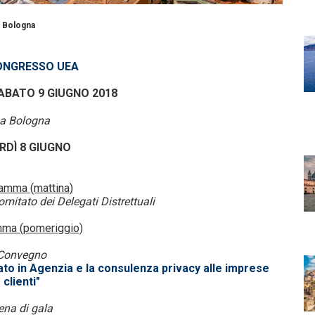
Bologna
ONGRESSO UEA
SABATO 9 GIUGNO 2018
 Bologna
RDÌ 8 GIUGNO
ramma
(mattina)
omitato dei Delegati Distrettuali
ma (pomeriggio)
Convegno
ato in Agenzia e la consulenza privacy alle imprese
clienti"
ena di gala