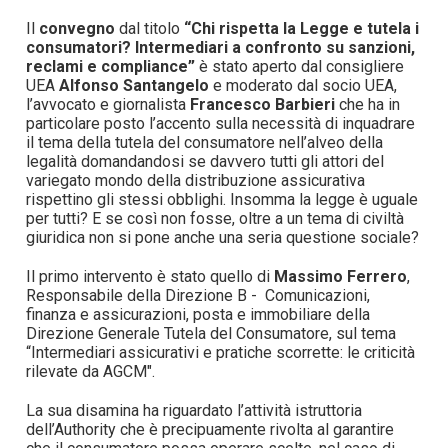
Il
convegno
dal titolo
“Chi rispetta la Legge e tutela i
consumatori? Intermediari a confronto su sanzioni,
reclami e compliance”
è stato aperto dal consigliere
UEA
Alfonso Santangelo
e moderato dal socio UEA,
l’avvocato e giornalista
Francesco Barbieri
che ha in
particolare posto l’accento sulla necessità di inquadrare
il tema della tutela del consumatore nell’alveo della
legalità domandandosi se davvero tutti gli attori del
variegato mondo della distribuzione assicurativa
rispettino gli stessi obblighi. Insomma la legge è uguale
per tutti? E se così non fosse, oltre a un tema di civiltà
giuridica non si pone anche una seria questione sociale?
Il primo intervento è stato quello di
Massimo Ferrero
,
Responsabile della Direzione B - Comunicazioni,
finanza e assicurazioni, posta e immobiliare della
Direzione Generale Tutela del Consumatore, sul tema
“Intermediari assicurativi e pratiche scorrette: le criticità
rilevate da AGCM".
La sua disamina ha riguardato l’attività istruttoria
dell’Authority che è precipuamente rivolta al garantire