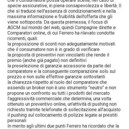
che il consumatore possa operare scelte, nel caso di
specie assicurative, in piena consapevolezza e libertà. Il
che si traduce nell’assenza di condizionamenti e nella
massima informazione e fruibilità dell’offerta che gli
viene sottoposta. Da questa premessa, il focus di
AGCM sul mondo del web, quindi Compagnie dirette e
Comparatori online, di cui Ferrero ha rilevato condotte
ricorrenti, quali:
la proposizione di sconti non adeguatamente motivati
che il consumatore non è in grado di verificare
la proposta di preventivi non vincolanti che rende il
premio (anche già pagato) non definitivi
la preselezione di garanzie accessorie da parte del
comparatore e la conseguente comparazione solo sul
prezzo e non sulle effettive garanzie sottostanti
la chiarezza rispetto al ruolo del comparatore che
essendo un broker non è uno strumento “neutro” e non
propone un confronto su tutti i prodotti del mercato
l’aggressività commerciale che determina, una volta
ottenuto un preventivo online, un’attività di pushing non
richiesto tramite telefonate di sollecitazione all’acquisto
il pushing sul collocamento di polizze legate ai prestiti
personali
In merito agli ultimi due punti Ferrero ha ricordato che la