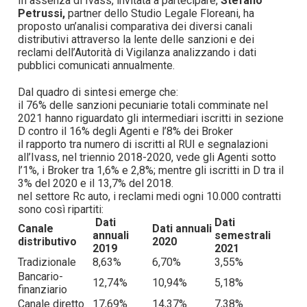
In assenza di Ivass, invitata a partecipare,
Stefano
Petrussi,
partner dello Studio Legale Floreani, ha
proposto un’analisi comparativa dei diversi canali
distributivi attraverso la lente delle sanzioni e dei
reclami dell’Autorità di Vigilanza analizzando i dati
pubblici comunicati annualmente.
Dal quadro di sintesi emerge che:
il 76% delle sanzioni pecuniarie totali comminate nel
2021 hanno riguardato gli intermediari iscritti in sezione
D contro il 16% degli Agenti e l’8% dei Broker
il rapporto tra numero di iscritti al RUI e segnalazioni
all’Ivass, nel triennio 2018-2020, vede gli Agenti sotto
l’1%, i Broker tra 1,6% e 2,8%; mentre gli iscritti in D tra il
3% del 2020 e il 13,7% del 2018.
nel settore Rc auto, i reclami medi ogni 10.000 contratti
sono così ripartiti:
Dati
Dati
Canale
Dati annuali
annuali
semestrali
distributivo
2020
2019
2021
Tradizionale
8,63%
6,70%
3,55%
Bancario-
12,74%
10,94%
5,18%
finanziario
Canale diretto
17,69%
14,37%
7,38%