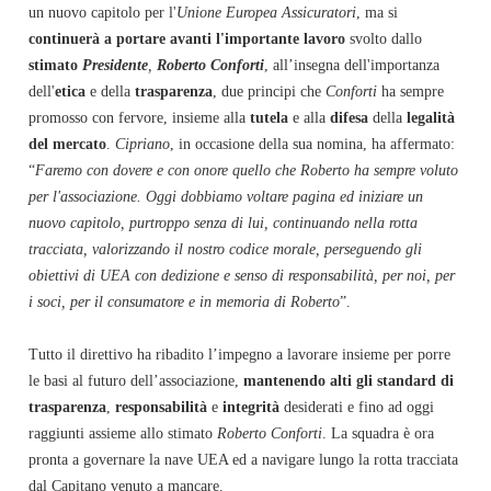
un nuovo capitolo per l'
Unione Europea Assicuratori
, ma si
continuerà a portare avanti l'importante lavoro
svolto dallo
stimato
Presidente
,
Roberto Conforti
, all’insegna dell'importanza
dell'
etica
e della
trasparenza
, due principi che
Conforti
ha sempre
promosso con fervore, insieme alla
tutela
e alla
difesa
della
legalità
del mercato
.
Cipriano
, in occasione della sua nomina, ha affermato:
“
Faremo con dovere e con onore quello che Roberto ha sempre voluto
per l'associazione. Oggi dobbiamo voltare pagina ed iniziare un
nuovo capitolo, purtroppo senza di lui, continuando nella rotta
tracciata, valorizzando il nostro codice morale, perseguendo gli
obiettivi di UEA con dedizione e senso di responsabilità, per noi, per
i soci, per il consumatore e in memoria di Roberto
”.
Tutto il direttivo ha ribadito l’impegno a lavorare insieme per porre
le basi al futuro dell’associazione,
mantenendo alti gli standard di
trasparenza
,
responsabilità
e
integrità
desiderati e fino ad oggi
raggiunti assieme allo stimato
Roberto
Conforti
. La squadra è ora
pronta a governare la nave UEA ed a navigare lungo la rotta tracciata
dal Capitano venuto a mancare.