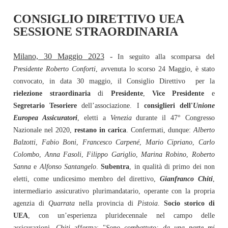
CONSIGLIO DIRETTIVO UEA
SESSIONE STRAORDINARIA
Milano, 30 Maggio 2023
-
In seguito alla scomparsa del
Presidente Roberto Conforti
, avvenuta lo scorso 24 Maggio, è stato
convocato, in data 30 maggio, il Consiglio Direttivo per la
rielezione straordinaria
di
Presidente
,
Vice Presidente
e
Segretario Tesoriere
dell’associazione. I
consiglieri dell'
Unione
Europea Assicuratori
, eletti a
Venezia
durante il 47° Congresso
Nazionale nel 2020,
restano in carica
. Confermati, dunque:
Alberto
Balzotti
,
Fabio Boni
,
Francesco Carpené
,
Mario Cipriano
,
Carlo
Colombo
,
Anna Fasoli
,
Filippo Gariglio
,
Marina Robino
,
Roberto
Sanna
e
Alfonso Santangelo
.
Subentra
, in qualità di primo dei non
eletti, come undicesimo membro del direttivo,
Gianfranco Chiti
,
intermediario assicurativo plurimandatario, operante con la propria
agenzia di
Quarrata
nella provincia di
Pistoia
.
Socio storico di
UEA
, con un’esperienza pluridecennale nel campo delle
assicurazioni,
Chiti
afferma: "
Sono combattuto: da una parte mi