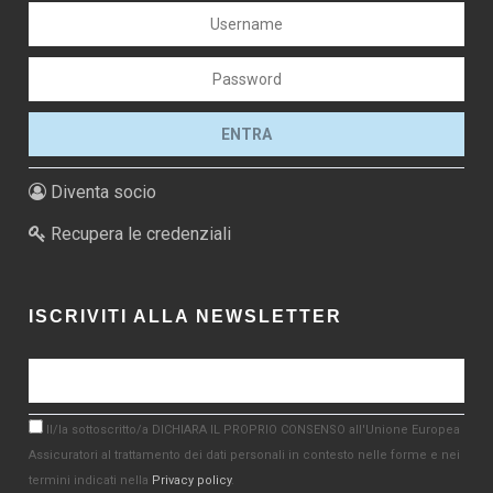
Diventa socio
Recupera le credenziali
ISCRIVITI ALLA NEWSLETTER
Il/la sottoscritto/a DICHIARA IL PROPRIO CONSENSO all'Unione Europea
Assicuratori al trattamento dei dati personali in contesto nelle forme e nei
termini indicati nella
Privacy policy
.