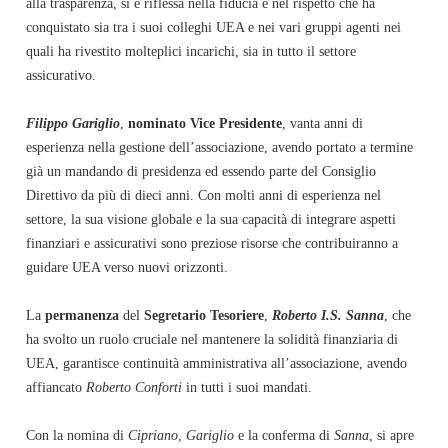
alla trasparenza, si è riflessa nella fiducia e nel rispetto che ha
conquistato sia tra i suoi colleghi UEA e nei vari gruppi agenti nei
quali ha rivestito molteplici incarichi, sia in tutto il settore
assicurativo.
Filippo Gariglio
,
nominato Vice Presidente
, vanta anni di
esperienza nella gestione dell’associazione, avendo portato a termine
già un mandando di presidenza ed essendo parte del Consiglio
Direttivo da più di dieci anni. Con molti anni di esperienza nel
settore, la sua visione globale e la sua capacità di integrare aspetti
finanziari e assicurativi sono preziose risorse che contribuiranno a
guidare UEA verso nuovi orizzonti.
La
permanenza
del
Segretario Tesoriere
,
Roberto I.S. Sanna
, che
ha svolto un ruolo cruciale nel mantenere la solidità finanziaria di
UEA, garantisce continuità amministrativa all’associazione, avendo
affiancato
Roberto Conforti
in tutti i suoi mandati.
Con la nomina di
Cipriano
,
Gariglio
e la conferma di
Sanna
, si apre