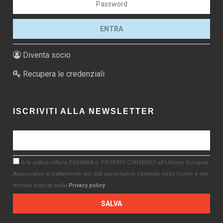
Diventa socio
Recupera le credenziali
ISCRIVITI ALLA NEWSLETTER
Il/la sottoscritto/a DICHIARA IL PROPRIO CONSENSO all'Unione Europea
Assicuratori al trattamento dei dati personali in contesto nelle forme e nei
termini indicati nella
Privacy policy
.