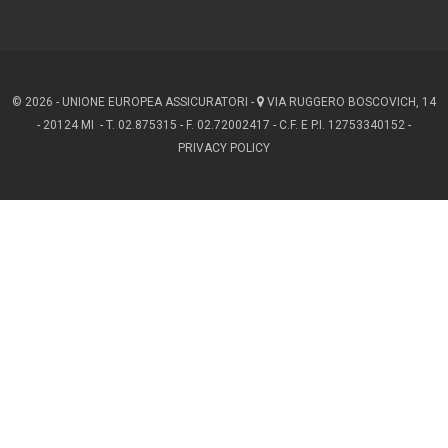
© 2026 - UNIONE EUROPEA ASSICURATORI -
VIA RUGGERO BOSCOVICH, 14
- 20124 MI - T. 02.875315 - F. 02.72002417 - C.F. E P.I. 12753340152 -
PRIVACY POLICY